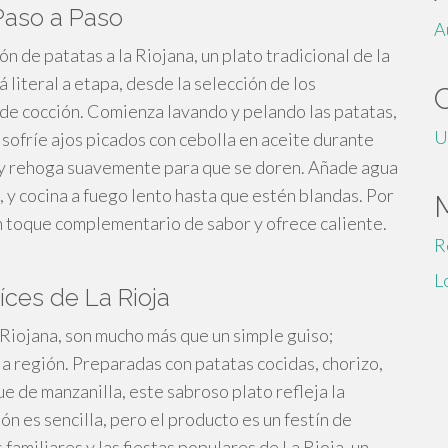
 Paso a Paso
A
 de patatas a la Riojana, un plato tradicional de la
 literal a etapa, desde la selección de los
 de cocción. Comienza lavando y pelando las patatas,
U
sofríe ajos picados con cebolla en aceite durante
s y rehoga suavemente para que se doren. Añade agua
, y cocina a fuego lento hasta que estén blandas. Por
un toque complementario de sabor y ofrece caliente.
R
L
aíces de La Rioja
a Riojana, son mucho más que un simple guiso;
a región. Preparadas con patatas cocidas, chorizo,
ue de manzanilla, este sabroso plato refleja la
ón es sencilla, pero el producto es un festín de
familiares y las fiestas populares de La Rioja, un