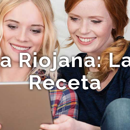
la Riojana: L
Receta