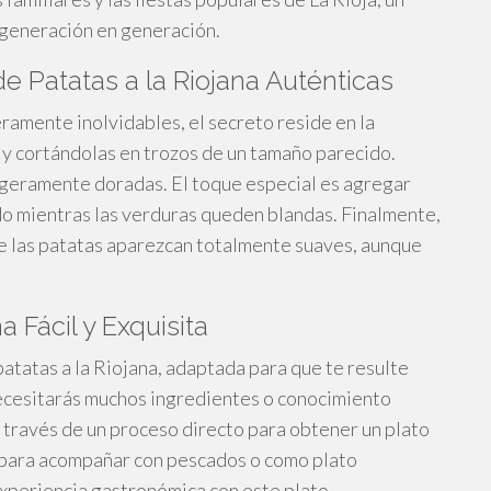
 generación en generación.
e Patatas a la Riojana Auténticas
ramente inolvidables, el secreto reside en la
s y cortándolas en trozos de un tamaño parecido.
ligeramente doradas. El toque especial es agregar
do mientras las verduras queden blandas. Finalmente,
ue las patatas aparezcan totalmente suaves, aunque
 Fácil y Exquisita
patatas a la Riojana, adaptada para que te resulte
necesitarás muchos ingredientes o conocimiento
a través de un proceso directo para obtener un plato
te para acompañar con pescados o como plato
experiencia gastronómica con este plato