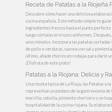
Receta de Patatas a la Riojeña
Descubre cómo hacer una deliciosa elaboración
cocina española. Este método simple te guiará
ingredientes frescos hasta el punto perfecto
luego córtalas en trozos uniformes. Después, 
unos minutos. Incorpora las patatas cortada
de pollo o verduras, sazona con sal y pimienta
último, añade chorizo en rodajas para darle 
¡Disfruta de este plato!
Patatas a la Riojana: Delicia y R
Una receta típica de La Rioja, las Patatas a l
representan un pedazo de la gastronomía de l
morcilla, cebolla, pimiento choricero y un toq
hospitalidad de la cocina riojana. Su elaboraci
aromas que evocan la alegría de las reuniones 