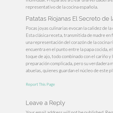
representativo de la cocina española.
Patatas Riojanas El Secreto de 
Pocas joyas culinarias evocan la calidez de la 
Esta clásica receta, transmitida de madre en 
una representación del corazón de la cocina rio
encuentra en el punto entre la papa cocida, el 
toque de ajo, todo combinado con el cariño y 
preparación complicada, pero su verdadera ma
abuelas, quienes guardan el núcleo de este pl
Report This Page
Leave a Reply
Your email address will not be published.
Requ